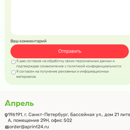
услуг по печати плакатов, афиш и другой рекламной
продукции, а также гибкую ценовую политику и
быстрое выполнение заказа.
Если у вас остались вопросы по изготовлению плакато
Ваш комментарий
и афиш, пишите нам на почту
order@aprint24.ru
или
звоните по телефону 8 812 994-16-47.
Отправить
Я даю
согласие на обработку своих персональных данных
и
Ждём ваших заказов!
подтверждаю ознакомление с
политикой конфиденциальности
Я согласен на получение рекламных и информационных
материалов
196191, г. Санкт-Петербург, Бассейная ул., дом 21 лит
А, помещение 29Н, офис 502
order@aprint24.ru