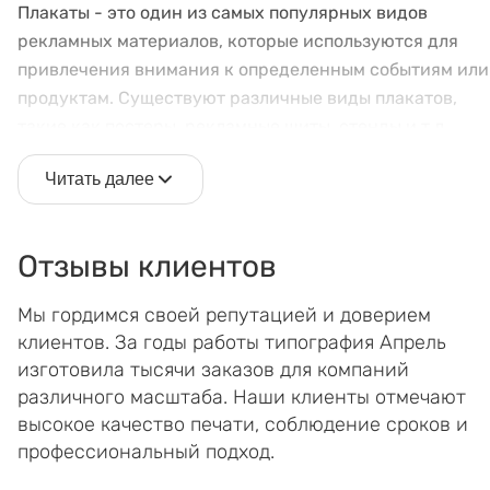
Плакаты - это один из самых популярных видов
рекламных материалов, которые используются для
привлечения внимания к определенным событиям или
продуктам. Существуют различные виды плакатов,
такие как постеры, рекламные щиты, стенды и т.д.
Каждый вид имеет свои особенности и применение.
Читать далее
Для изготовления плакатов в типографии "Апрель"
используются различные материалы, такие как бумага
винил, ткань и другие. Каждый материал имеет свои
Отзывы клиентов
преимущества и недостатки, поэтому при заказе
Мы гордимся своей репутацией и доверием
следует учитывать цель использования плаката.
клиентов. За годы работы типография Апрель
Мы предлагаем различные форматы и размеры плакато
изготовила тысячи заказов для компаний
от небольших А4 до больших А0 и более. При заказе
различного масштаба. Наши клиенты отмечают
плаката необходимо учитывать не только размер, но и
высокое качество печати, соблюдение сроков и
тираж, материал и методы отделки, такие как
профессиональный подход.
ламинация, лакирование или гравировка.